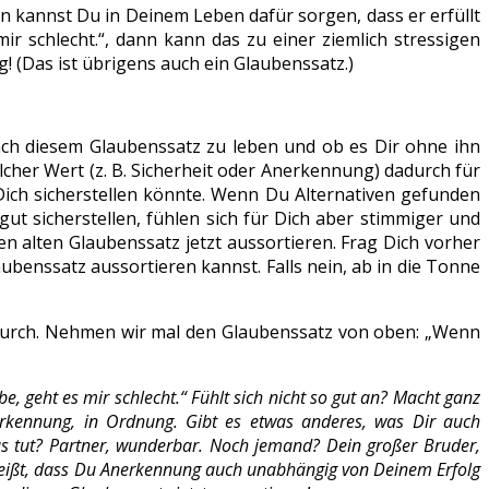
ann kannst Du in Deinem Leben dafür sorgen, dass er erfüllt
r schlecht.“, dann kann das zu einer ziemlich stressigen
 (Das ist übrigens auch ein Glaubenssatz.)
nach diesem Glaubenssatz zu leben und ob es Dir ohne ihn
 welcher Wert (z. B. Sicherheit oder Anerkennung) dadurch für
Dich sicherstellen könnte. Wenn Du Alternativen gefunden
t sicherstellen, fühlen sich für Dich aber stimmiger und
alten Glaubenssatz jetzt aussortieren. Frag Dich vorher
ubenssatz aussortieren kannst. Falls nein, ab in die Tonne
l durch. Nehmen wir mal den Glaubenssatz von oben: „Wenn
, geht es mir schlecht.“ Fühlt sich nicht so gut an? Macht ganz
nerkennung, in Ordnung. Gibt es etwas anderes, was Dir auch
 tut? Partner, wunderbar. Noch jemand? Dein großer Bruder,
eißt, dass Du Anerkennung auch unabhängig von Deinem Erfolg