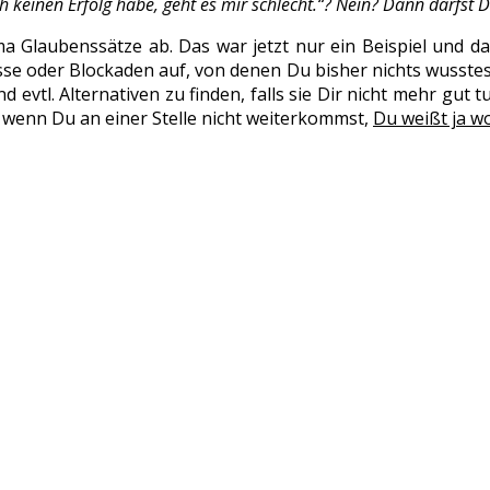
inen Erfolg habe, geht es mir schlecht.“? Nein? Dann darfst Du
Glaubenssätze ab. Das war jetzt nur ein Beispiel und das 
e oder Blockaden auf, von denen Du bisher nichts wusstest.
vtl. Alternativen zu finden, falls sie Dir nicht mehr gut t
 wenn Du an einer Stelle nicht weiterkommst,
Du weißt ja wo