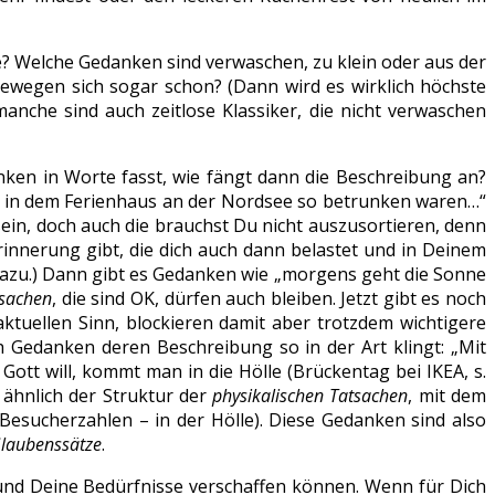
e? Welche Gedanken sind verwaschen, zu klein oder aus der
ewegen sich sogar schon? (Dann wird es wirklich höchste
anche sind auch zeitlose Klassiker, die nicht verwaschen
nken in Worte fasst, wie fängt dann die Beschreibung an?
els in dem Ferienhaus an der Nordsee so betrunken waren…“
ein, doch auch die brauchst Du nicht auszusortieren, denn
Erinnerung gibt, die dich auch dann belastet und in Deinem
azu.) Dann gibt es Gedanken wie „morgens geht die Sonne
tsachen
, die sind OK, dürfen auch bleiben. Jetzt gibt es noch
tuellen Sinn, blockieren damit aber trotzdem wichtigere
h Gedanken deren Beschreibung so in der Art klingt: „Mit
 Gott will, kommt man in die Hölle (Brückentag bei IKEA, s.
t ähnlich der Struktur der
physikalischen Tatsachen
, mit dem
sucherzahlen – in der Hölle). Diese Gedanken sind also
laubenssätze
.
 und Deine Bedürfnisse verschaffen können. Wenn für Dich