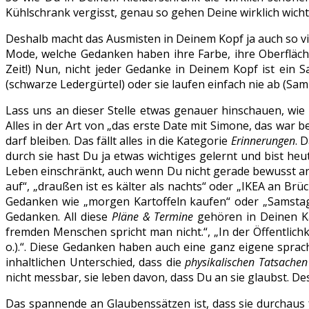
Kühlschrank vergisst, genau so gehen Deine wirklich wic
Deshalb macht das Ausmisten in Deinem Kopf ja auch so vi
Mode, welche Gedanken haben ihre Farbe, ihre Oberfläch
Zeit!) Nun, nicht jeder Gedanke in Deinem Kopf ist ein 
(schwarze Ledergürtel) oder sie laufen einfach nie ab (Samb
Lass uns an dieser Stelle etwas genauer hinschauen, wie
Alles in der Art von „das erste Date mit Simone, das war
darf bleiben. Das fällt alles in die Kategorie
Erinnerungen
. 
durch sie hast Du ja etwas wichtiges gelernt und bist heu
Leben einschränkt, auch wenn Du nicht gerade bewusst an si
auf“, „draußen ist es kälter als nachts“ oder „IKEA an Brü
Gedanken wie „morgen Kartoffeln kaufen“ oder „Samstag 
Gedanken. All diese
Pläne & Termine
gehören in Deinen Kal
fremden Menschen spricht man nicht.“, „In der Öffentlichke
o.).“. Diese Gedanken haben auch eine ganz eigene sprachl
inhaltlichen Unterschied, dass die
physikalischen Tatsachen
nicht messbar, sie leben davon, dass Du an sie glaubst. De
Das spannende an Glaubenssätzen ist, dass sie durchaus 