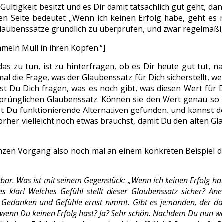
Gültigkeit besitzt und es Dir damit tatsächlich gut geht, d
en Seite bedeutet „Wenn ich keinen Erfolg habe, geht es mi
Glaubenssätze gründlich zu überprüfen, und zwar regelmäßig!
eln Müll in ihren Köpfen.“]
s zu tun, ist zu hinterfragen, ob es Dir heute gut tut, 
 Dir mal die Frage, was der Glaubenssatz für Dich sicherstellt,
st Du Dich fragen, was es noch gibt, was diesen Wert für 
sprünglichen Glaubenssatz. Können sie den Wert genau so gu
u funktionierende Alternativen gefunden, und kannst den 
orher vielleicht noch etwas brauchst, damit Du den alten Gla
 ganzen Vorgang also noch mal an einem konkreten Beispie
ar. Was ist mit seinem Gegenstück: „Wenn ich keinen Erfolg habe
s klar! Welches Gefühl stellt dieser Glaubenssatz sicher? A
Gedanken und Gefühle ernst nimmt. Gibt es jemanden, der das
wenn Du keinen Erfolg hast? Ja? Sehr schön. Nachdem Du nun w