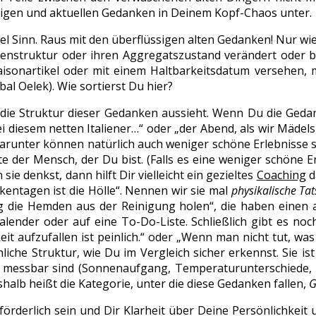
htigen und aktuellen Gedanken in Deinem Kopf-Chaos unter.
el Sinn. Raus mit den überflüssigen alten Gedanken! Nur wi
enstruktur oder ihren Aggregatszustand verändert oder b
Saisonartikel oder mit einem Haltbarkeitsdatum versehen, m
al Oelek). Wie sortierst Du hier?
 die Struktur dieser Gedanken aussieht. Wenn Du die Geda
 bei diesem netten Italiener…“ oder „der Abend, als wir Mäd
Darunter können natürlich auch weniger schöne Erlebnisse s
te der Mensch, der Du bist. (Falls es eine weniger schöne 
e denkst, dann hilft Dir vielleicht ein gezieltes
Coaching
d
ckentagen ist die Hölle“. Nennen wir sie mal
physikalische Ta
die Hemden aus der Reinigung holen“, die haben einen ak
ender oder auf eine To-Do-Liste. Schließlich gibt es noc
it aufzufallen ist peinlich.“ oder „Wenn man nicht tut, was
iche Struktur, wie Du im Vergleich sicher erkennst. Sie is
messbar sind (Sonnenaufgang, Temperaturunterschiede, Be
shalb heißt die Kategorie, unter die diese Gedanken fallen,
G
förderlich sein und Dir Klarheit über Deine Persönlichkeit