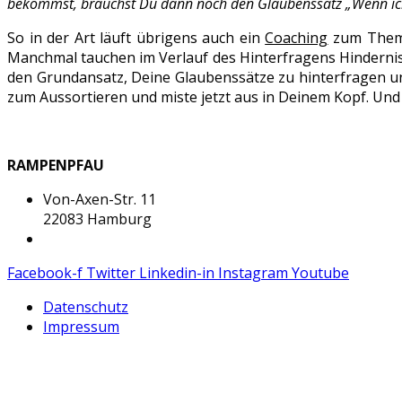
bekommst, brauchst Du dann noch den Glaubenssatz „Wenn ich ke
So in der Art läuft übrigens auch ein
Coaching
zum Thema 
Manchmal tauchen im Verlauf des Hinterfragens Hinderniss
den Grundansatz, Deine Glaubenssätze zu hinterfragen und e
zum Aussortieren und miste jetzt aus in Deinem Kopf. Und
RAMPENPFAU
Von-Axen-Str. 11
22083 Hamburg
thomas@rampenpfau.de
Facebook-f
Twitter
Linkedin-in
Instagram
Youtube
Datenschutz
Impressum